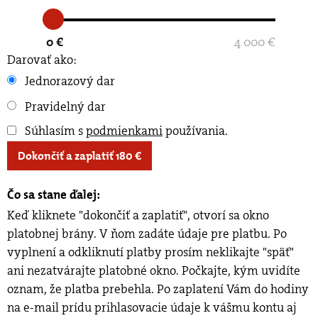
0 €
4 000 €
Darovať ako:
Jednorazový dar
Pravidelný dar
Súhlasím s
podmienkami
používania
.
Dokončiť a zaplatiť
180
€
Čo sa stane ďalej:
Keď kliknete "dokončiť a zaplatiť", otvorí sa okno
platobnej brány. V ňom zadáte údaje pre platbu. Po
vyplnení a odkliknutí platby prosím neklikajte "späť"
ani nezatvárajte platobné okno. Počkajte, kým uvidíte
oznam, že platba prebehla. Po zaplatení Vám do hodiny
na e-mail prídu prihlasovacie údaje k vášmu kontu aj