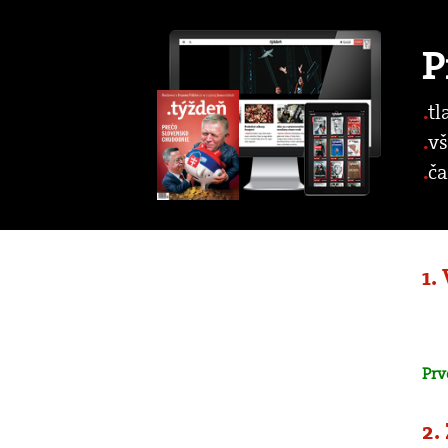
P
tl
vš
ča
1.
Prv
2.