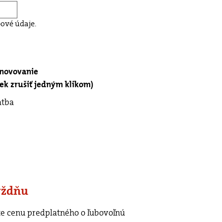
ové údaje.
bnovovanie
k zrušiť jedným klikom)
atba
ýždňu