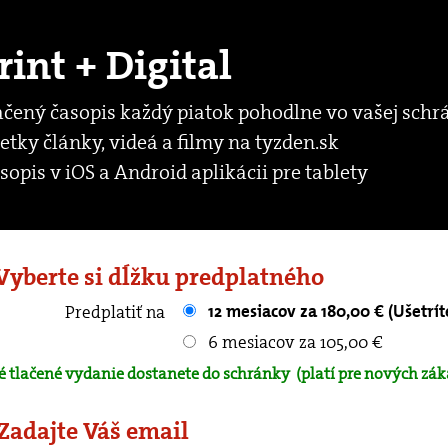
rint + Digital
ačený časopis každý piatok pohodlne vo vašej schr
etky články, videá a filmy na tyzden.sk
sopis v iOS a Android aplikácii pre tablety
 Vyberte si dĺžku predplatného
12 mesiacov za 180,00 € (Ušetrít
Predplatiť na
6 mesiacov za 105,00 €
é tlačené vydanie dostanete do schránky
(platí pre nových zák
 Zadajte Váš email