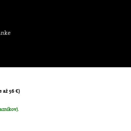
ánke
e až 56 €)
azníkov).