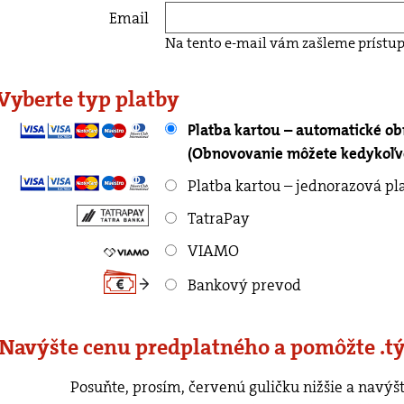
Email
Na tento e-mail vám zašleme prístup
 Vyberte typ platby
Platba kartou – automatické o
(Obnovovanie môžete kedykoľve
Platba kartou – jednorazová pl
TatraPay
VIAMO
Bankový prevod
 Navýšte cenu predplatného a pomôžte .t
rvenú guličku nižšie a navýšte cenu predplatného o ľubovoľnú