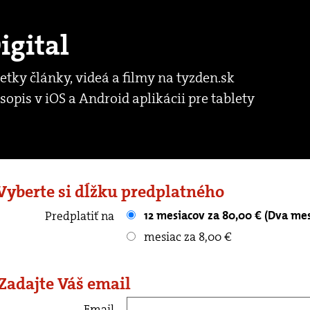
igital
etky články, videá a filmy na tyzden.sk
sopis v iOS a Android aplikácii pre tablety
 Vyberte si dĺžku predplatného
12 mesiacov za 80,00 € (Dva me
Predplatiť na
mesiac za 8,00 €
 Zadajte Váš email
Email