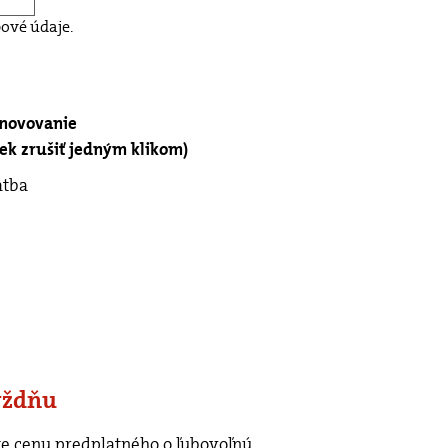
ové údaje.
bnovovanie
k zrušiť jedným klikom)
atba
ýždňu