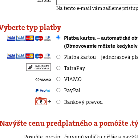
Na tento e-mail vám zašleme prístup
 Vyberte typ platby
Platba kartou – automatické o
(Obnovovanie môžete kedykoľve
Platba kartou – jednorazová pl
TatraPay
VIAMO
PayPal
Bankový prevod
 Navýšte cenu predplatného a pomôžte .t
rvenú guličku nižšie a navýšte cenu predplatného o ľubovoľnú