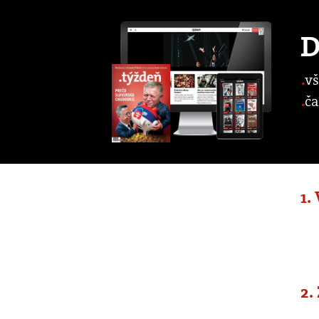
D
vš
ča
1.
2.