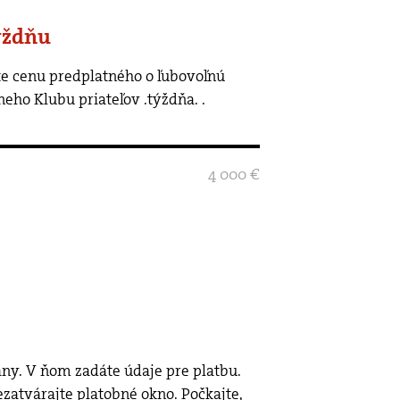
ýždňu
neho Klubu priateľov .týždňa.
.
4 000 €
rány. V ňom zadáte údaje pre platbu.
ezatvárajte platobné okno. Počkajte,