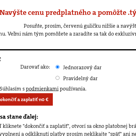
 Navýšte cenu predplatného a pomôžte .t
rvenú guličku nižšie a navýšte cenu predplatného o ľubovoľnú
u. Veľmi nám tým pomôžete a zaradíte sa tak do exkluzív
€
Darovať ako:
Jednorazový dar
Pravidelný dar
Súhlasím s
podmienkami
používania
.
Dokončiť a zaplatiť
110
€
sa stane ďalej:
 kliknete "dokončiť a zaplatiť", otvorí sa okno platobnej b
vyplnení a odkliknutí platby prosím neklikajte "späť" ani n