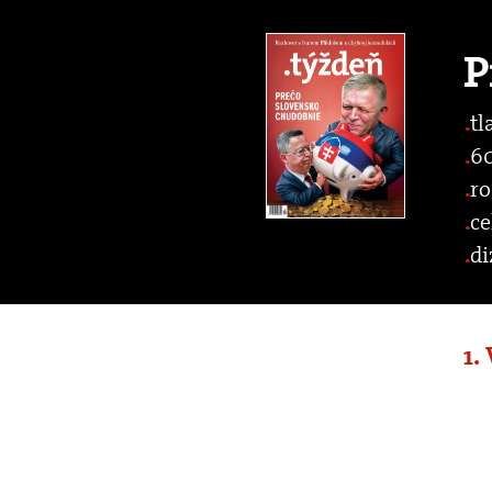
P
tl
60
ro
ce
di
1.