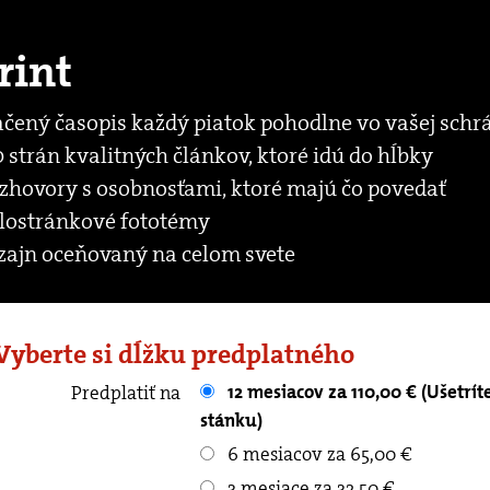
rint
ačený časopis každý piatok pohodlne vo vašej schr
 strán kvalitných článkov, ktoré idú do hĺbky
zhovory s osobnosťami, ktoré majú čo povedať
lostránkové fototémy
zajn oceňovaný na celom svete
 Vyberte si dĺžku predplatného
12 mesiacov za 110,00 € (Ušetríte až 90.40 € oproti kupovaniu v
Predplatiť na
stánku)
6 mesiacov za 65,00 €
3 mesiace za 32,50 €