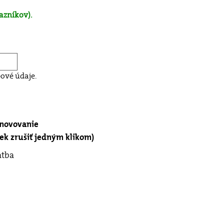
azníkov).
ové údaje.
bnovovanie
k zrušiť jedným klikom)
atba