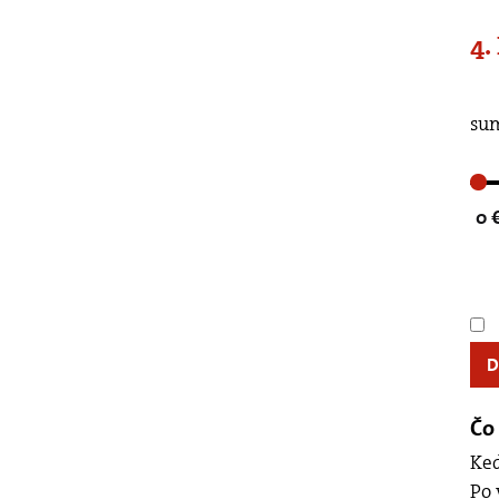
4.
Posuňte, prosím, če
sum
0 
Čo 
Keď
Po 