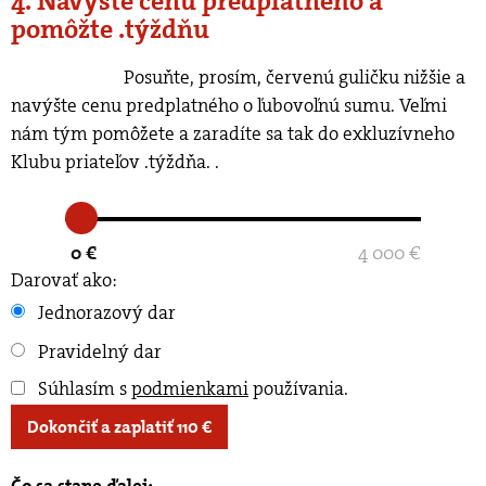
4. Navýšte cenu predplatného a
pomôžte .týždňu
Posuňte, prosím, červenú guličku nižšie a
navýšte cenu predplatného o ľubovoľnú sumu. Veľmi
nám tým pomôžete a zaradíte sa tak do exkluzívneho
Klubu priateľov .týždňa.
.
0 €
4 000 €
Darovať ako:
Jednorazový dar
Pravidelný dar
Súhlasím s
podmienkami
používania
.
Dokončiť a zaplatiť
110
€