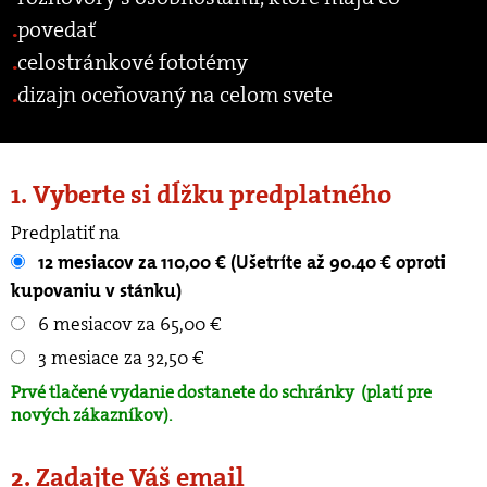
povedať
celostránkové fototémy
dizajn oceňovaný na celom svete
1. Vyberte si dĺžku predplatného
Predplatiť na
12 mesiacov za 110,00 € (Ušetríte až 90.40 € oproti
kupovaniu v stánku)
6 mesiacov za 65,00 €
3 mesiace za 32,50 €
Prvé tlačené vydanie dostanete do schránky
(platí pre
nových zákazníkov).
2. Zadajte Váš email