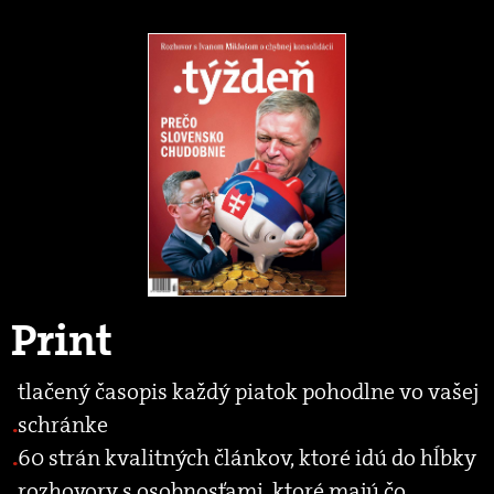
Print
tlačený časopis každý piatok pohodlne vo vašej
schránke
60 strán kvalitných článkov, ktoré idú do hĺbky
rozhovory s osobnosťami, ktoré majú čo