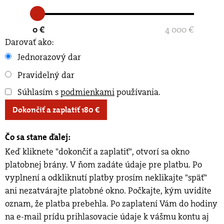
0 €
4 000 €
Darovať ako:
Jednorazový dar
Pravidelný dar
Súhlasím s
podmienkami
používania
.
Dokončiť a zaplatiť
180
€
Čo sa stane ďalej:
Keď kliknete "dokončiť a zaplatiť", otvorí sa okno
platobnej brány. V ňom zadáte údaje pre platbu. Po
vyplnení a odkliknutí platby prosím neklikajte "späť"
ani nezatvárajte platobné okno. Počkajte, kým uvidíte
oznam, že platba prebehla. Po zaplatení Vám do hodiny
na e-mail prídu prihlasovacie údaje k vášmu kontu aj