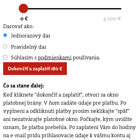
0 €
4 000 €
Darovať ako:
Jednorazový dar
Pravidelný dar
Súhlasím s
podmienkami
používania
.
Dokončiť a zaplatiť
180
€
Čo sa stane ďalej:
Keď kliknete "dokončiť a zaplatiť", otvorí sa okno
platobnej brány. V ňom zadáte údaje pre platbu. Po
vyplnení a odkliknutí platby prosím neklikajte "späť"
ani nezatvárajte platobné okno. Počkajte, kým uvidíte
oznam, že platba prebehla. Po zaplatení Vám do hodiny
na e-mail prídu prihlasovacie údaje k vášmu kontu aj