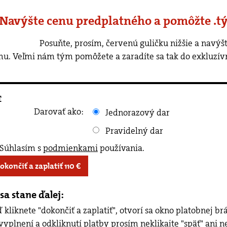
 Navýšte cenu predplatného a pomôžte .t
rvenú guličku nižšie a navýšte cenu predplatného o ľubovoľnú
u. Veľmi nám tým pomôžete a zaradíte sa tak do exkluzív
€
Darovať ako:
Jednorazový dar
Pravidelný dar
Súhlasím s
podmienkami
používania
.
Dokončiť a zaplatiť
110
€
sa stane ďalej:
 kliknete "dokončiť a zaplatiť", otvorí sa okno platobnej b
vyplnení a odkliknutí platby prosím neklikajte "späť" ani n