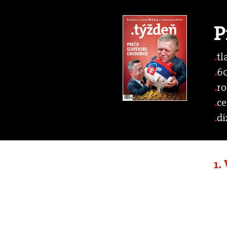
P
tl
60
ro
ce
di
1.