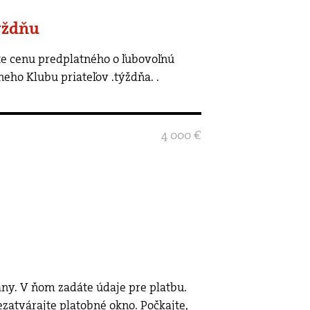
ýždňu
neho Klubu priateľov .týždňa.
.
4 000 €
rány. V ňom zadáte údaje pre platbu.
ezatvárajte platobné okno. Počkajte,