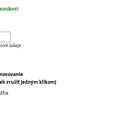
azníkov).
ové údaje.
bnovovanie
k zrušiť jedným klikom)
atba