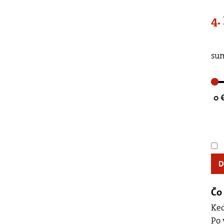
4.
Posuňte, prosím, če
sum
0 
Čo 
Keď
Po 