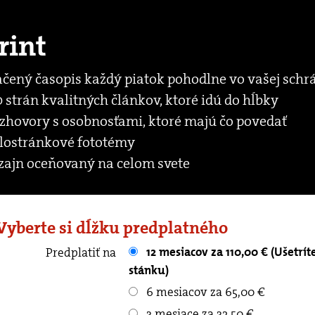
rint
ačený časopis každý piatok pohodlne vo vašej schr
 strán kvalitných článkov, ktoré idú do hĺbky
zhovory s osobnosťami, ktoré majú čo povedať
lostránkové fototémy
zajn oceňovaný na celom svete
 Vyberte si dĺžku predplatného
12 mesiacov za 110,00 € (Ušetríte až 90.40 € oproti kupovaniu v
Predplatiť na
stánku)
6 mesiacov za 65,00 €
3 mesiace za 32,50 €