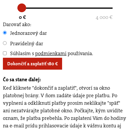
0 €
4 000 €
Darovať ako:
Jednorazový dar
Pravidelný dar
Súhlasím s
podmienkami
používania
.
Dokončiť a zaplatiť
180
€
Čo sa stane ďalej:
Keď kliknete "dokončiť a zaplatiť", otvorí sa okno
platobnej brány. V ňom zadáte údaje pre platbu. Po
vyplnení a odkliknutí platby prosím neklikajte "späť"
ani nezatvárajte platobné okno. Počkajte, kým uvidíte
oznam, že platba prebehla. Po zaplatení Vám do hodiny
na e-mail prídu prihlasovacie údaje k vášmu kontu aj