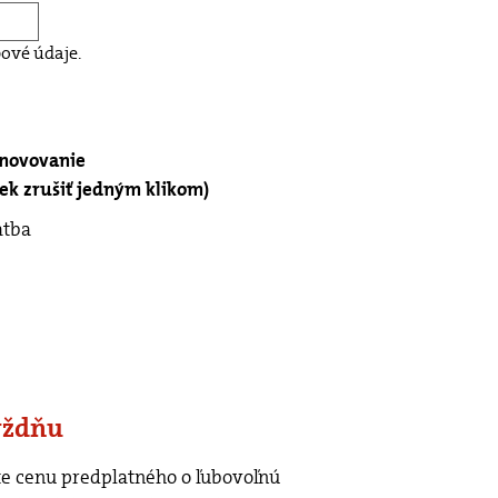
ové údaje.
bnovovanie
k zrušiť jedným klikom)
atba
ýždňu