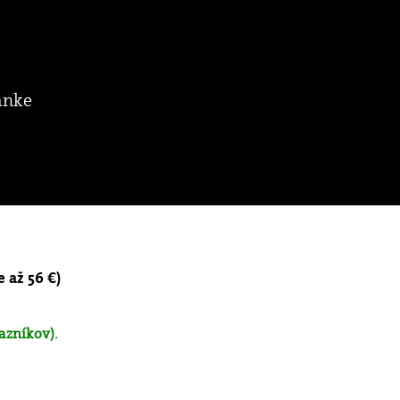
ánke
e až 56 €)
azníkov).