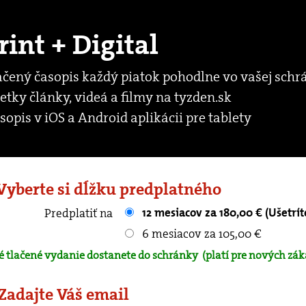
rint + Digital
ačený časopis každý piatok pohodlne vo vašej schr
etky články, videá a filmy na tyzden.sk
sopis v iOS a Android aplikácii pre tablety
 Vyberte si dĺžku predplatného
12 mesiacov za 180,00 € (Ušetrít
Predplatiť na
6 mesiacov za 105,00 €
é tlačené vydanie dostanete do schránky
(platí pre nových zák
 Zadajte Váš email