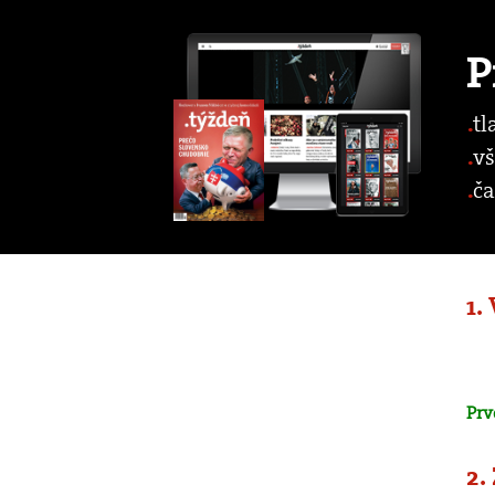
P
tl
vš
ča
1.
Prv
2.