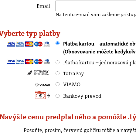
Email
Na tento e-mail vám zašleme prístup
 Vyberte typ platby
Platba kartou – automatické o
(Obnovovanie môžete kedykoľve
Platba kartou – jednorazová pl
TatraPay
VIAMO
Bankový prevod
 Navýšte cenu predplatného a pomôžte .t
rvenú guličku nižšie a navýšte cenu predplatného o ľubovoľnú