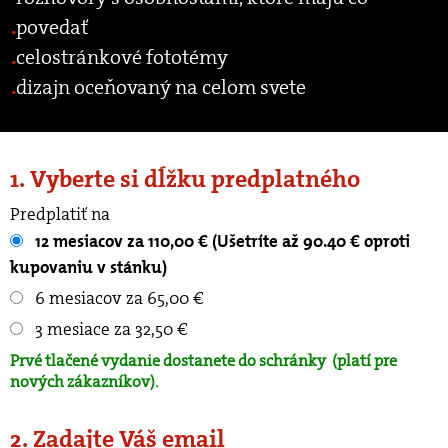
povedať
celostránkové fototémy
dizajn oceňovaný na celom svete
1. Vyberte si dĺžku predplatného
Predplatiť na
12 mesiacov za 110,00 € (Ušetríte až 90.40 € oproti
kupovaniu v stánku)
6 mesiacov za 65,00 €
3 mesiace za 32,50 €
Prvé tlačené vydanie dostanete do schránky
(platí pre
nových zákazníkov).
2. Zadajte Váš email