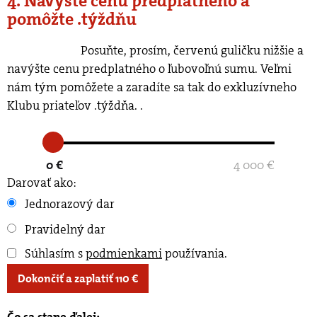
4. Navýšte cenu predplatného a
pomôžte .týždňu
Posuňte, prosím, červenú guličku nižšie a
navýšte cenu predplatného o ľubovoľnú sumu. Veľmi
nám tým pomôžete a zaradíte sa tak do exkluzívneho
Klubu priateľov .týždňa.
.
0 €
4 000 €
Darovať ako:
Jednorazový dar
Pravidelný dar
Súhlasím s
podmienkami
používania
.
Dokončiť a zaplatiť
110
€