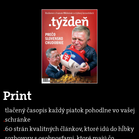
Print
tlačený časopis každý piatok pohodlne vo vašej
schránke
60 strán kvalitných článkov, ktoré idú do hĺbky
rozhovory s osobnosťami, ktoré majú čo