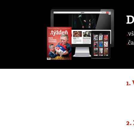
D
vš
ča
1.
2.