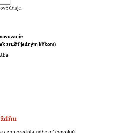
ové údaje.
bnovovanie
k zrušiť jedným klikom)
atba
ýždňu