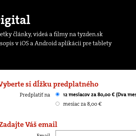
igital
etky články, videá a filmy na tyzden.sk
sopis v iOS a Android aplikácii pre tablety
 Vyberte si dĺžku predplatného
12 mesiacov za 80,00 € (Dva me
Predplatiť na
mesiac za 8,00 €
 Zadajte Váš email
Email