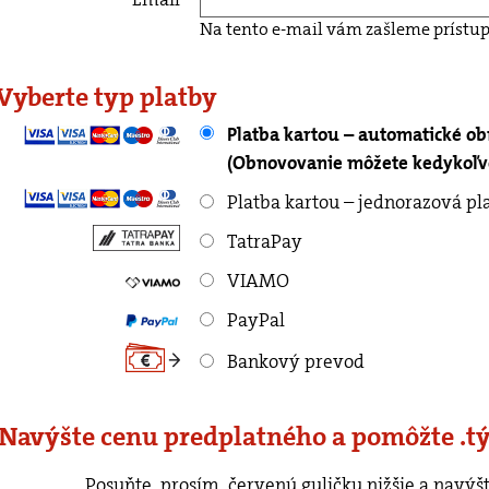
Na tento e-mail vám zašleme prístup
 Vyberte typ platby
Platba kartou – automatické o
(Obnovovanie môžete kedykoľve
Platba kartou – jednorazová pl
TatraPay
VIAMO
PayPal
Bankový prevod
 Navýšte cenu predplatného a pomôžte .t
rvenú guličku nižšie a navýšte cenu predplatného o ľubovoľnú