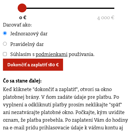
0 €
4 000 €
Darovať ako:
Jednorazový dar
Pravidelný dar
Súhlasím s
podmienkami
používania
.
Dokončiť a zaplatiť
180
€
Čo sa stane ďalej:
Keď kliknete "dokončiť a zaplatiť", otvorí sa okno
platobnej brány. V ňom zadáte údaje pre platbu. Po
vyplnení a odkliknutí platby prosím neklikajte "späť"
ani nezatvárajte platobné okno. Počkajte, kým uvidíte
oznam, že platba prebehla. Po zaplatení Vám do hodiny
na e-mail prídu prihlasovacie údaje k vášmu kontu aj