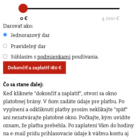
0 €
4 000 €
Darovať ako:
Jednorazový dar
Pravidelný dar
Súhlasím s
podmienkami
používania
.
Dokončiť a zaplatiť
180
€
Čo sa stane ďalej:
Keď kliknete "dokončiť a zaplatiť", otvorí sa okno
platobnej brány. V ňom zadáte údaje pre platbu. Po
vyplnení a odkliknutí platby prosím neklikajte "späť"
ani nezatvárajte platobné okno. Počkajte, kým uvidíte
oznam, že platba prebehla. Po zaplatení Vám do hodiny
na e-mail prídu prihlasovacie údaje k vášmu kontu aj