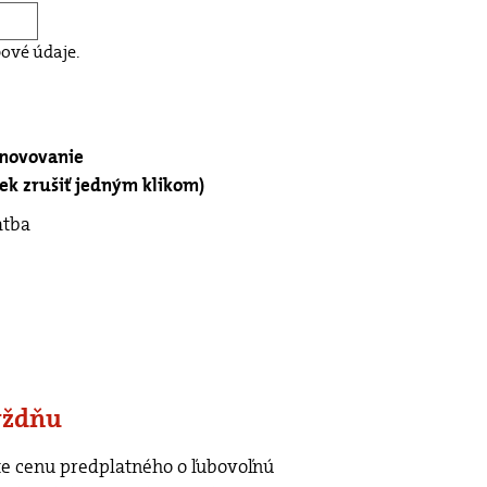
ové údaje.
bnovovanie
k zrušiť jedným klikom)
atba
ýždňu