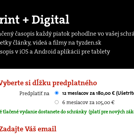
rint + Digital
ačený časopis každý piatok pohodlne vo vašej schr
etky články, videá a filmy na tyzden.sk
sopis v iOS a Android aplikácii pre tablety
 Vyberte si dĺžku predplatného
12 mesiacov za 180,00 € (Ušetrít
Predplatiť na
6 mesiacov za 105,00 €
é tlačené vydanie dostanete do schránky
(platí pre nových zák
 Zadajte Váš email