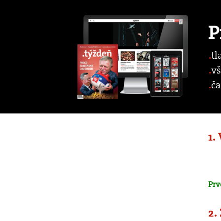
P
tl
vš
ča
1.
Prv
2.