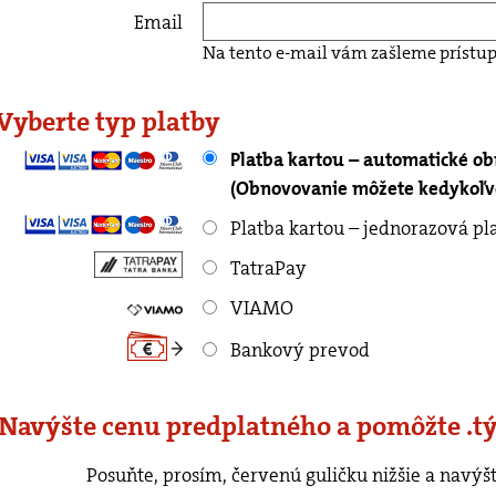
Email
Na tento e-mail vám zašleme prístup
 Vyberte typ platby
Platba kartou – automatické o
(Obnovovanie môžete kedykoľve
Platba kartou – jednorazová pl
TatraPay
VIAMO
Bankový prevod
 Navýšte cenu predplatného a pomôžte .t
rvenú guličku nižšie a navýšte cenu predplatného o ľubovoľnú