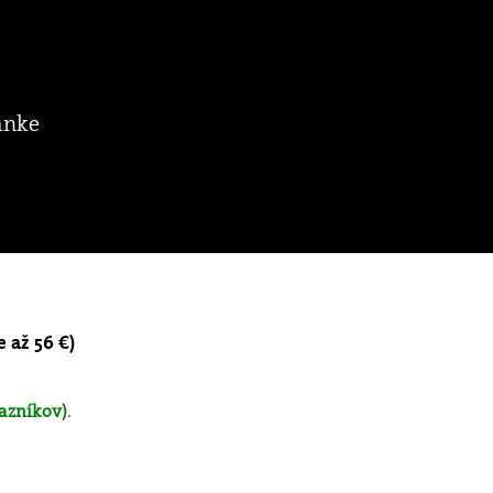
ánke
e až 56 €)
azníkov).