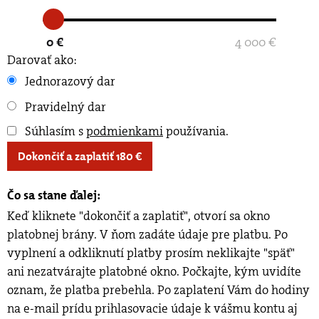
0 €
4 000 €
Darovať ako:
Jednorazový dar
Pravidelný dar
Súhlasím s
podmienkami
používania
.
Dokončiť a zaplatiť
180
€
Čo sa stane ďalej:
Keď kliknete "dokončiť a zaplatiť", otvorí sa okno
platobnej brány. V ňom zadáte údaje pre platbu. Po
vyplnení a odkliknutí platby prosím neklikajte "späť"
ani nezatvárajte platobné okno. Počkajte, kým uvidíte
oznam, že platba prebehla. Po zaplatení Vám do hodiny
na e-mail prídu prihlasovacie údaje k vášmu kontu aj