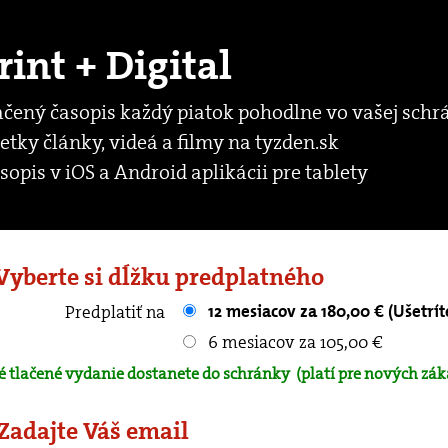
rint + Digital
ačený časopis každý piatok pohodlne vo vašej schr
etky články, videá a filmy na tyzden.sk
sopis v iOS a Android aplikácii pre tablety
 Vyberte si dĺžku predplatného
12 mesiacov za 180,00 € (Ušetrít
Predplatiť na
6 mesiacov za 105,00 €
é tlačené vydanie dostanete do schránky
(platí pre nových zák
 Zadajte Váš email