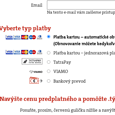
Email
Na tento e-mail vám zašleme prístup
 Vyberte typ platby
Platba kartou – automatické o
(Obnovovanie môžete kedykoľve
Platba kartou – jednorazová pl
TatraPay
VIAMO
Bankový prevod
 Navýšte cenu predplatného a pomôžte .t
rvenú guličku nižšie a navýšte cenu predplatného o ľubovoľnú