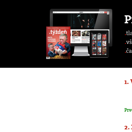
P
tl
vš
ča
1.
Prv
2.