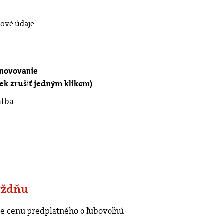
ové údaje.
bnovovanie
k zrušiť jedným klikom)
atba
ýždňu