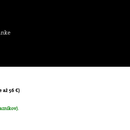
ánke
e až 56 €)
azníkov).