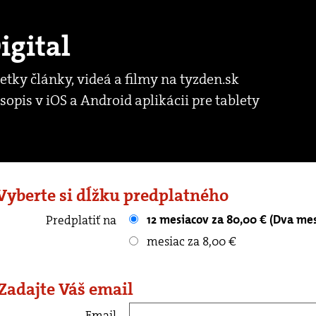
igital
etky články, videá a filmy na tyzden.sk
sopis v iOS a Android aplikácii pre tablety
 Vyberte si dĺžku predplatného
12 mesiacov za 80,00 € (Dva me
Predplatiť na
mesiac za 8,00 €
 Zadajte Váš email
Email