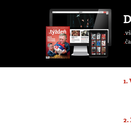
D
vš
ča
1.
2.