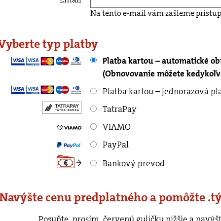
Na tento e-mail vám zašleme prístup
 Vyberte typ platby
Platba kartou – automatické o
(Obnovovanie môžete kedykoľve
Platba kartou – jednorazová pl
TatraPay
VIAMO
PayPal
Bankový prevod
 Navýšte cenu predplatného a pomôžte .t
rvenú guličku nižšie a navýšte cenu predplatného o ľubovoľnú