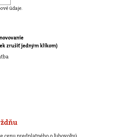
ové údaje.
bnovovanie
k zrušiť jedným klikom)
atba
ýždňu