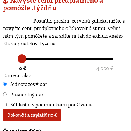
4. Navýšte cenu predplatného a
pomôžte .týždňu
Posuňte, prosím, červenú guličku nižšie a
navýšte cenu predplatného o ľubovoľnú sumu. Veľmi
nám tým pomôžete a zaradíte sa tak do exkluzívneho
Klubu priateľov .týždňa.
.
0 €
4 000 €
Darovať ako:
Jednorazový dar
Pravidelný dar
Súhlasím s
podmienkami
používania
.
Dokončiť a zaplatiť
110
€