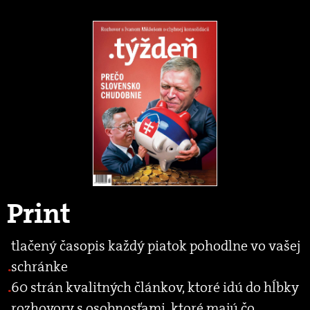
Print
tlačený časopis každý piatok pohodlne vo vašej
schránke
60 strán kvalitných článkov, ktoré idú do hĺbky
rozhovory s osobnosťami, ktoré majú čo