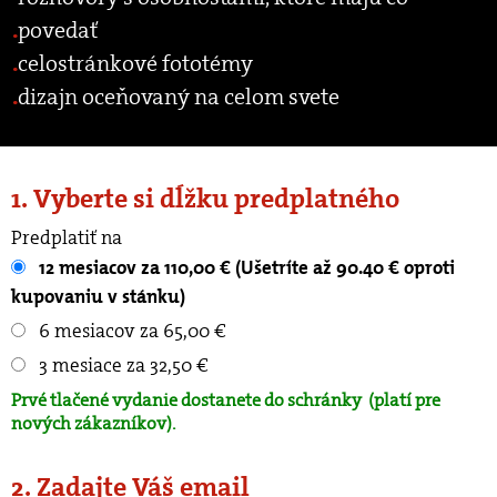
povedať
celostránkové fototémy
dizajn oceňovaný na celom svete
1. Vyberte si dĺžku predplatného
Predplatiť na
12 mesiacov za 110,00 € (Ušetríte až 90.40 € oproti
kupovaniu v stánku)
6 mesiacov za 65,00 €
3 mesiace za 32,50 €
Prvé tlačené vydanie dostanete do schránky
(platí pre
nových zákazníkov).
2. Zadajte Váš email