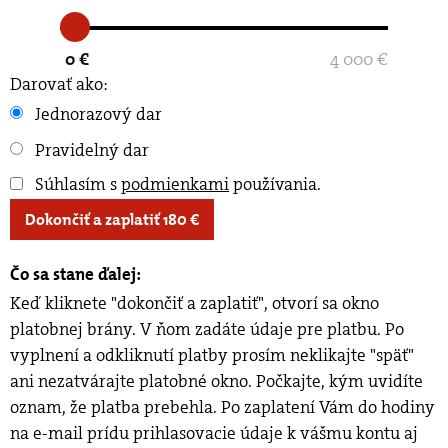
0 €
4 000 €
Darovať ako:
Jednorazový dar
Pravidelný dar
Súhlasím s
podmienkami
používania
.
Dokončiť a zaplatiť
180
€
Čo sa stane ďalej:
Keď kliknete "dokončiť a zaplatiť", otvorí sa okno
platobnej brány. V ňom zadáte údaje pre platbu. Po
vyplnení a odkliknutí platby prosím neklikajte "späť"
ani nezatvárajte platobné okno. Počkajte, kým uvidíte
oznam, že platba prebehla. Po zaplatení Vám do hodiny
na e-mail prídu prihlasovacie údaje k vášmu kontu aj