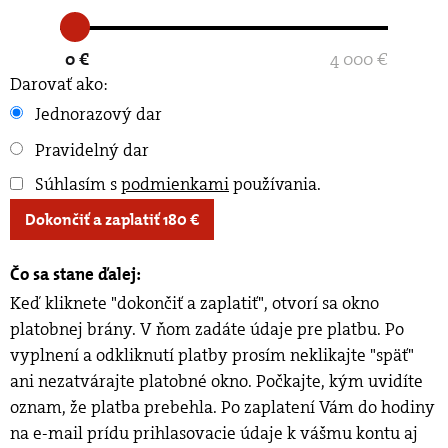
0 €
4 000 €
Darovať ako:
Jednorazový dar
Pravidelný dar
Súhlasím s
podmienkami
používania
.
Dokončiť a zaplatiť
180
€
Čo sa stane ďalej:
Keď kliknete "dokončiť a zaplatiť", otvorí sa okno
platobnej brány. V ňom zadáte údaje pre platbu. Po
vyplnení a odkliknutí platby prosím neklikajte "späť"
ani nezatvárajte platobné okno. Počkajte, kým uvidíte
oznam, že platba prebehla. Po zaplatení Vám do hodiny
na e-mail prídu prihlasovacie údaje k vášmu kontu aj