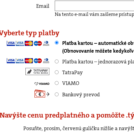
Email
Na tento e-mail vám zašleme prístup
 Vyberte typ platby
Platba kartou – automatické o
(Obnovovanie môžete kedykoľve
Platba kartou – jednorazová pl
TatraPay
VIAMO
Bankový prevod
 Navýšte cenu predplatného a pomôžte .t
rvenú guličku nižšie a navýšte cenu predplatného o ľubovoľnú