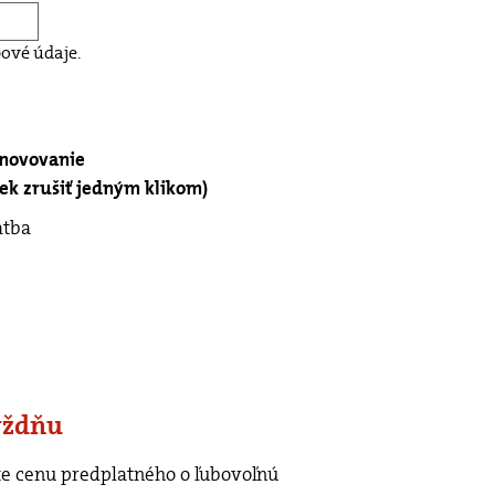
ové údaje.
bnovovanie
k zrušiť jedným klikom)
atba
ýždňu