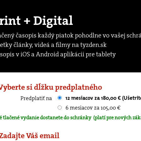
rint + Digital
ačený časopis každý piatok pohodlne vo vašej schr
etky články, videá a filmy na tyzden.sk
sopis v iOS a Android aplikácii pre tablety
 Vyberte si dĺžku predplatného
12 mesiacov za 180,00 € (Ušetrít
Predplatiť na
6 mesiacov za 105,00 €
é tlačené vydanie dostanete do schránky
(platí pre nových zák
 Zadajte Váš email