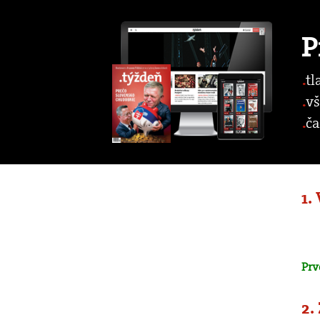
P
tl
vš
ča
1.
Prv
2.