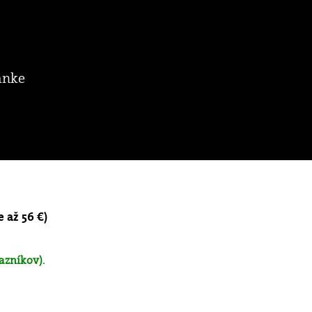
ánke
e až 56 €)
azníkov).