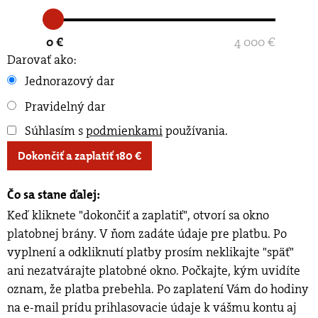
0 €
4 000 €
Darovať ako:
Jednorazový dar
Pravidelný dar
Súhlasím s
podmienkami
používania
.
Dokončiť a zaplatiť
180
€
Čo sa stane ďalej:
Keď kliknete "dokončiť a zaplatiť", otvorí sa okno
platobnej brány. V ňom zadáte údaje pre platbu. Po
vyplnení a odkliknutí platby prosím neklikajte "späť"
ani nezatvárajte platobné okno. Počkajte, kým uvidíte
oznam, že platba prebehla. Po zaplatení Vám do hodiny
na e-mail prídu prihlasovacie údaje k vášmu kontu aj