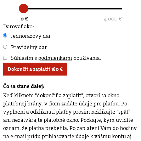
0 €
4 000 €
Darovať ako:
Jednorazový dar
Pravidelný dar
Súhlasím s
podmienkami
používania
.
Dokončiť a zaplatiť
180
€
Čo sa stane ďalej:
Keď kliknete "dokončiť a zaplatiť", otvorí sa okno
platobnej brány. V ňom zadáte údaje pre platbu. Po
vyplnení a odkliknutí platby prosím neklikajte "späť"
ani nezatvárajte platobné okno. Počkajte, kým uvidíte
oznam, že platba prebehla. Po zaplatení Vám do hodiny
na e-mail prídu prihlasovacie údaje k vášmu kontu aj