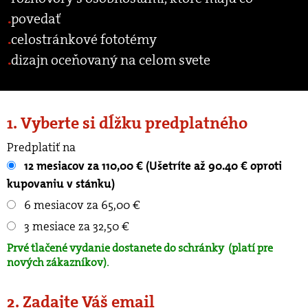
povedať
celostránkové fototémy
dizajn oceňovaný na celom svete
1. Vyberte si dĺžku predplatného
Predplatiť na
12 mesiacov za 110,00 € (Ušetríte až 90.40 € oproti
kupovaniu v stánku)
6 mesiacov za 65,00 €
3 mesiace za 32,50 €
Prvé tlačené vydanie dostanete do schránky
(platí pre
nových zákazníkov).
2. Zadajte Váš email