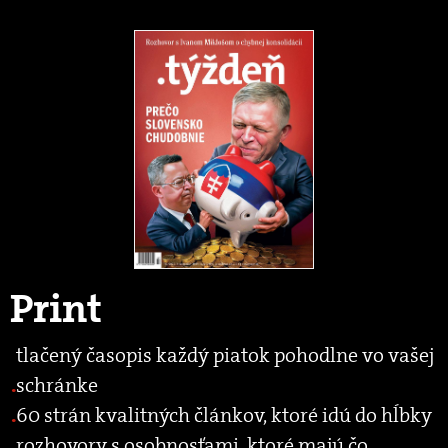
Print
tlačený časopis každý piatok pohodlne vo vašej
schránke
60 strán kvalitných článkov, ktoré idú do hĺbky
rozhovory s osobnosťami, ktoré majú čo