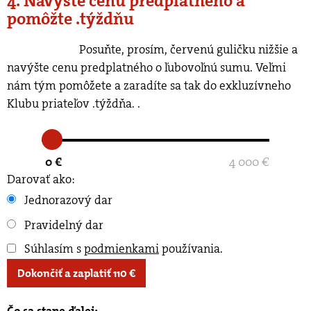
4. Navýšte cenu predplatného a
pomôžte .týždňu
Posuňte, prosím, červenú guličku nižšie a
navýšte cenu predplatného o ľubovoľnú sumu. Veľmi
nám tým pomôžete a zaradíte sa tak do exkluzívneho
Klubu priateľov .týždňa.
.
0 €
4 000 €
Darovať ako:
Jednorazový dar
Pravidelný dar
Súhlasím s
podmienkami
používania
.
Dokončiť a zaplatiť
110
€