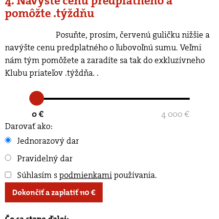
4. Navýšte cenu predplatného a
pomôžte .týždňu
Posuňte, prosím, červenú guličku nižšie a
navýšte cenu predplatného o ľubovoľnú sumu. Veľmi
nám tým pomôžete a zaradíte sa tak do exkluzívneho
Klubu priateľov .týždňa.
.
0 €
4 000 €
Darovať ako:
Jednorazový dar
Pravidelný dar
Súhlasím s
podmienkami
používania
.
Dokončiť a zaplatiť
110
€