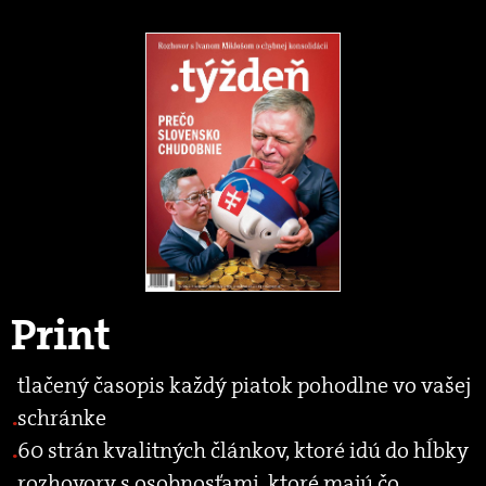
Print
tlačený časopis každý piatok pohodlne vo vašej
schránke
60 strán kvalitných článkov, ktoré idú do hĺbky
rozhovory s osobnosťami, ktoré majú čo