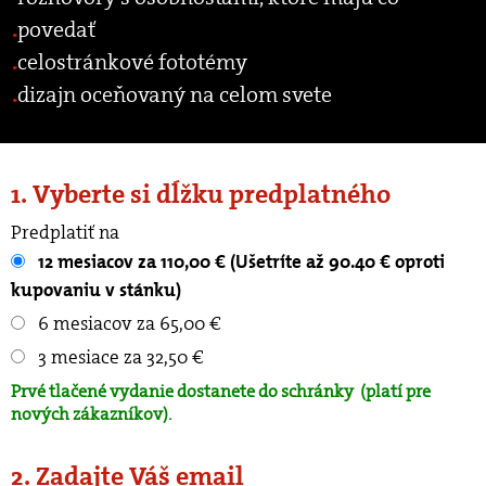
povedať
celostránkové fototémy
dizajn oceňovaný na celom svete
1. Vyberte si dĺžku predplatného
Predplatiť na
12 mesiacov za 110,00 € (Ušetríte až 90.40 € oproti
kupovaniu v stánku)
6 mesiacov za 65,00 €
3 mesiace za 32,50 €
Prvé tlačené vydanie dostanete do schránky
(platí pre
nových zákazníkov).
2. Zadajte Váš email