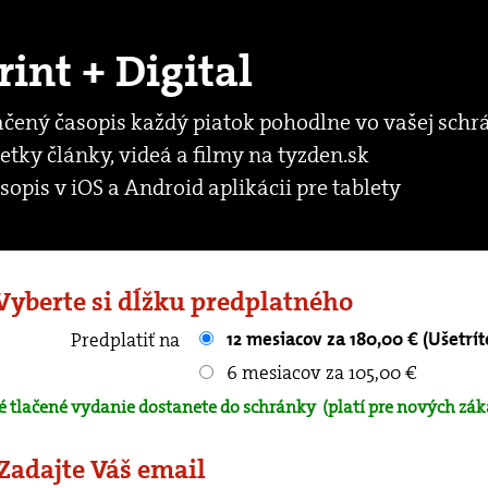
rint + Digital
ačený časopis každý piatok pohodlne vo vašej schr
etky články, videá a filmy na tyzden.sk
sopis v iOS a Android aplikácii pre tablety
 Vyberte si dĺžku predplatného
12 mesiacov za 180,00 € (Ušetrít
Predplatiť na
6 mesiacov za 105,00 €
é tlačené vydanie dostanete do schránky
(platí pre nových zák
 Zadajte Váš email