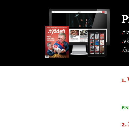
P
tl
vš
ča
1.
Prv
2.