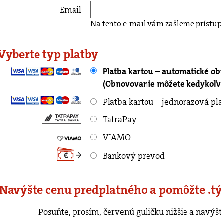
Email
Na tento e-mail vám zašleme prístup
 Vyberte typ platby
Platba kartou – automatické o
(Obnovovanie môžete kedykoľve
Platba kartou – jednorazová pl
TatraPay
VIAMO
Bankový prevod
 Navýšte cenu predplatného a pomôžte .t
rvenú guličku nižšie a navýšte cenu predplatného o ľubovoľnú