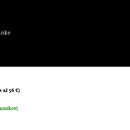
ánke
e až 56 €)
azníkov).