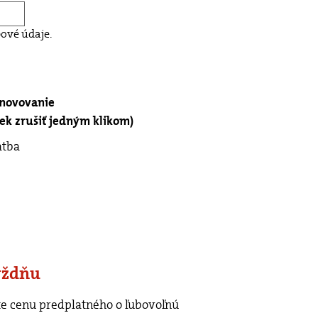
ové údaje.
bnovovanie
k zrušiť jedným klikom)
atba
ýždňu