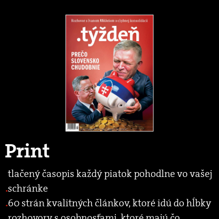
Print
tlačený časopis každý piatok pohodlne vo vašej
schránke
60 strán kvalitných článkov, ktoré idú do hĺbky
rozhovory s osobnosťami, ktoré majú čo