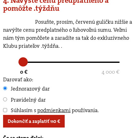
4. Navýšte cenu predplatného a
pomôžte .týždňu
Posuňte, prosím, červenú guličku nižšie a
navýšte cenu predplatného o ľubovoľnú sumu. Veľmi
nám tým pomôžete a zaradíte sa tak do exkluzívneho
Klubu priateľov .týždňa.
.
0 €
4 000 €
Darovať ako:
Jednorazový dar
Pravidelný dar
Súhlasím s
podmienkami
používania
.
Dokončiť a zaplatiť
110
€