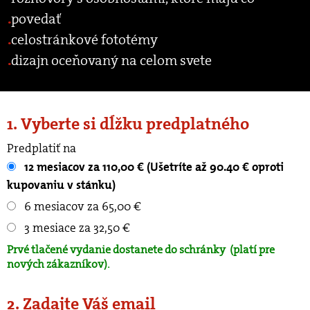
povedať
celostránkové fototémy
dizajn oceňovaný na celom svete
1. Vyberte si dĺžku predplatného
Predplatiť na
12 mesiacov za 110,00 € (Ušetríte až 90.40 € oproti
kupovaniu v stánku)
6 mesiacov za 65,00 €
3 mesiace za 32,50 €
Prvé tlačené vydanie dostanete do schránky
(platí pre
nových zákazníkov).
2. Zadajte Váš email