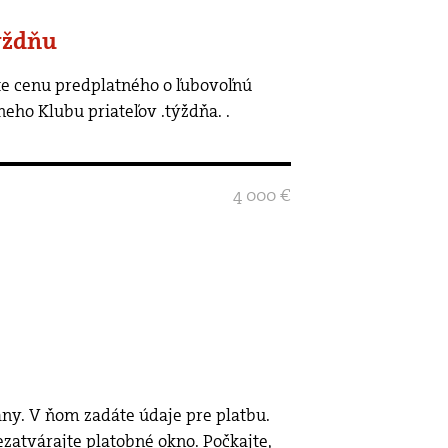
ýždňu
neho Klubu priateľov .týždňa.
.
4 000 €
rány. V ňom zadáte údaje pre platbu.
ezatvárajte platobné okno. Počkajte,