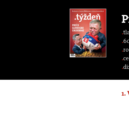
P
tl
60
ro
ce
di
1.