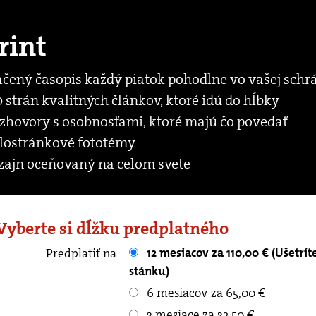
rint
ačený časopis každý piatok pohodlne vo vašej schr
 strán kvalitných článkov, ktoré idú do hĺbky
zhovory s osobnosťami, ktoré majú čo povedať
lostránkové fototémy
zajn oceňovaný na celom svete
 Vyberte si dĺžku predplatného
12 mesiacov za 110,00 € (Ušetríte až 90.40 € oproti kupovaniu v
Predplatiť na
stánku)
6 mesiacov za 65,00 €
3 mesiace za 32,50 €