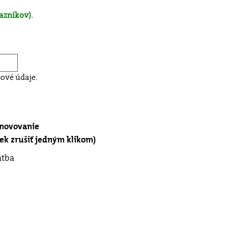
azníkov).
ové údaje.
bnovovanie
k zrušiť jedným klikom)
atba