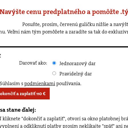
 Navýšte cenu predplatného a pomôžte .t
rvenú guličku nižšie a navýšte cenu predplatného o ľubovoľnú
u. Veľmi nám tým pomôžete a zaradíte sa tak do exkluzív
€
Darovať ako:
Jednorazový dar
Pravidelný dar
Súhlasím s
podmienkami
používania
.
Dokončiť a zaplatiť
110
€
sa stane ďalej:
 kliknete "dokončiť a zaplatiť", otvorí sa okno platobnej b
vyplnení a odkliknutí platby prosím neklikajte "späť" ani n