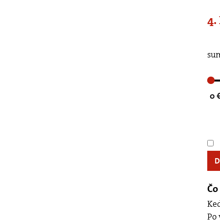
4.
Posuňte, prosím, če
sum
0 
Čo 
Keď
Po 