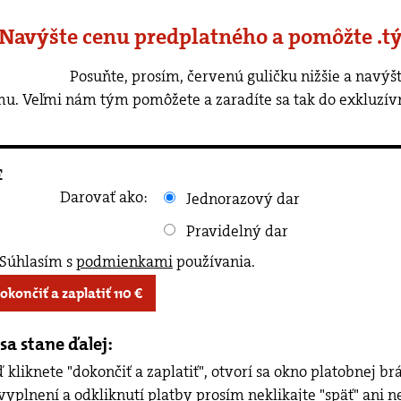
 Navýšte cenu predplatného a pomôžte .t
rvenú guličku nižšie a navýšte cenu predplatného o ľubovoľnú
u. Veľmi nám tým pomôžete a zaradíte sa tak do exkluzív
€
Darovať ako:
Jednorazový dar
Pravidelný dar
Súhlasím s
podmienkami
používania
.
Dokončiť a zaplatiť
110
€
sa stane ďalej:
 kliknete "dokončiť a zaplatiť", otvorí sa okno platobnej b
vyplnení a odkliknutí platby prosím neklikajte "späť" ani n