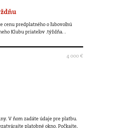
ýždňu
neho Klubu priateľov .týždňa.
.
4 000 €
rány. V ňom zadáte údaje pre platbu.
ezatvárajte platobné okno. Počkajte,