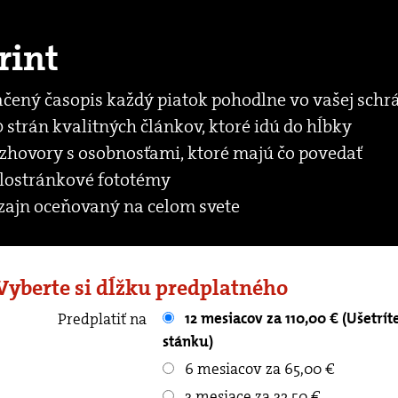
rint
ačený časopis každý piatok pohodlne vo vašej schr
 strán kvalitných článkov, ktoré idú do hĺbky
zhovory s osobnosťami, ktoré majú čo povedať
lostránkové fototémy
zajn oceňovaný na celom svete
 Vyberte si dĺžku predplatného
12 mesiacov za 110,00 € (Ušetríte až 90.40 € oproti kupovaniu v
Predplatiť na
stánku)
6 mesiacov za 65,00 €
3 mesiace za 32,50 €