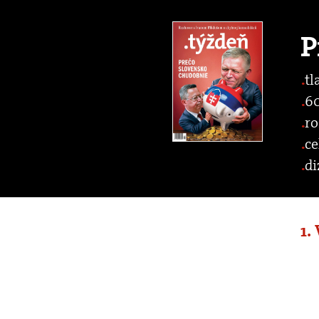
P
tl
60
ro
ce
di
1.