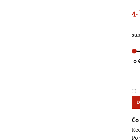
4.
Posuňte, prosím, če
sum
0 
Čo 
Keď
Po 