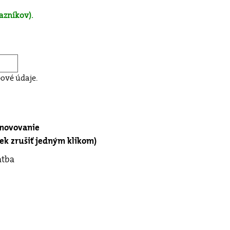
azníkov).
ové údaje.
bnovovanie
k zrušiť jedným klikom)
atba